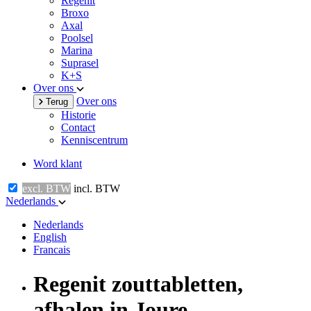
Regenit
Broxo
Axal
Poolsel
Marina
Suprasel
K+S
Over ons
Over ons
Terug
Historie
Contact
Kenniscentrum
Word klant
excl. BTW
incl. BTW
Nederlands
Nederlands
English
Francais
Regenit zouttabletten,
afhalen in Joure