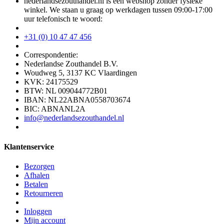
nederlandsezouthandel.nl is een webshop zonder fysieke
winkel. We staan u graag op werkdagen tussen 09:00-17:00
uur telefonisch te woord:
+31 (0) 10 47 47 456
Correspondentie:
Nederlandse Zouthandel B.V.
Woudweg 5, 3137 KC Vlaardingen
KVK: 24175529
BTW: NL 009044772B01
IBAN: NL22ABNA0558703674
BIC: ABNANL2A
info@nederlandsezouthandel.nl
Klantenservice
Bezorgen
Afhalen
Betalen
Retourneren
Inloggen
Mijn account