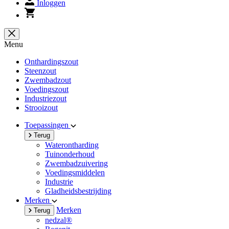
Inloggen
Menu
Onthardingszout
Steenzout
Zwembadzout
Voedingszout
Industriezout
Strooizout
Toepassingen
Terug
Waterontharding
Tuinonderhoud
Zwembadzuivering
Voedingsmiddelen
Industrie
Gladheidsbestrijding
Merken
Merken
Terug
nedzal®