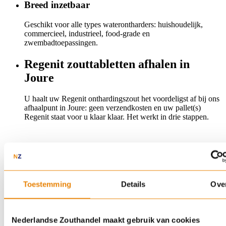
Breed inzetbaar
Geschikt voor alle types waterontharders: huishoudelijk,
commercieel, industrieel, food-grade en
zwembadtoepassingen.
Regenit zouttabletten afhalen in
Joure
U haalt uw Regenit onthardingszout het voordeligst af bij ons
afhaalpunt in Joure: geen verzendkosten en uw pallet(s)
Regenit staat voor u klaar klaar. Het werkt in drie stappen.
Hoe bestellen?
Bestel uw pallets:
Geeft u online of telefonisch door
Toestemming
Details
Ove
hoeveel pallets Regenit u wilt en u ontvangt een
bevestiging met gewenste afhaaltijd.
Komt u langs in Joure:
Op het afgesproken moment
— uw bestelling staat klaar, geen wachttijd.
Nederlandse Zouthandel maakt gebruik van cookies
Inladen en klaar:
We helpen u desgewenst met